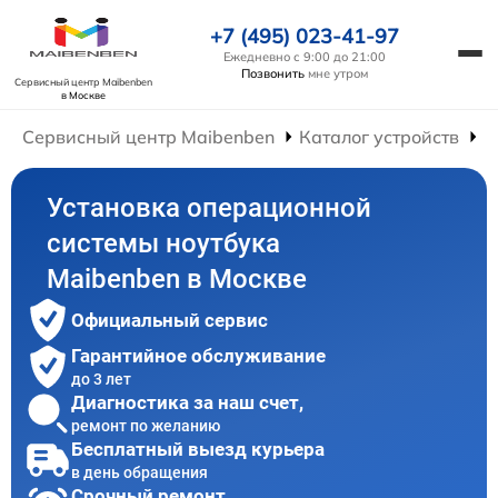
+7 (495) 023-41-97
Ежедневно с 9:00 до 21:00
Позвонить
мне утром
Сервисный центр Maibenben
в Москве
Сервисный центр Maibenben
Каталог устройств
Р
Установка операционной
системы ноутбука
Maibenben в Москве
Официальный сервис
Гарантийное обслуживание
до 3 лет
Диагностика за наш счет,
ремонт по желанию
Бесплатный выезд курьера
в день обращения
Срочный ремонт