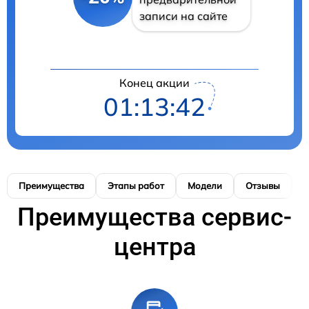
записи на сайте
Конец акции
01:13:41
Преимущества
Этапы работ
Модели
Отзывы
К
Преимущества сервис-
центра