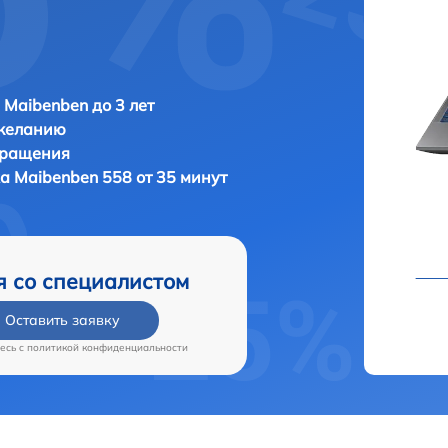
 Maibenben до 3 лет
 желанию
бращения
ка
Maibenben 558 от 35 минут
я со специалистом
Оставить заявку
есь c
политикой конфиденциальности