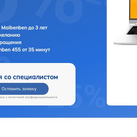
 Maibenben до 3 лет
 желанию
бращения
nben 455 от 35 минут
я со специалистом
Оставить заявку
есь c
политикой конфиденциальности